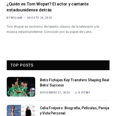
¿Quién es Tom Wopat? El actor y cantante
estadounidense detrás
BY
WILLIAM
AGOSTO 24, 2025
Tom Wopat es sinónimo de talento clásico de la televisión y la
música estadounidense. Conocido por su papel de Luke…
TOP POSTS
Betis Fichajes Key Transfers Shaping Real
Betis’ Success
NOVIEMBRE 21, 2024
8
VIEWS
Celia Freijeiro: Biografía, Películas, Pareja
y Vida Personal