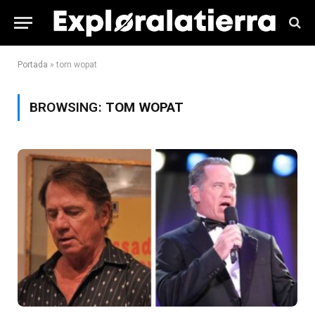
Portada
»
tom wopat
BROWSING:
TOM WOPAT