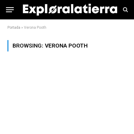
Portada
»
Verona Pooth
BROWSING:
VERONA POOTH