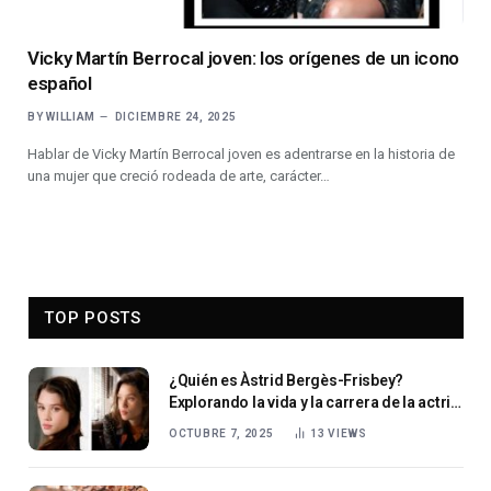
Vicky Martín Berrocal joven: los orígenes de un icono
español
BY
WILLIAM
DICIEMBRE 24, 2025
Hablar de Vicky Martín Berrocal joven es adentrarse en la historia de
una mujer que creció rodeada de arte, carácter…
TOP POSTS
¿Quién es Àstrid Bergès-Frisbey?
Explorando la vida y la carrera de la actriz
franco-española
OCTUBRE 7, 2025
13
VIEWS