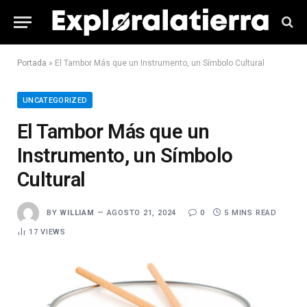
Portada
»
El Tambor Más que un Instrumento, un Símbolo Cultural
UNCATEGORIZED
El Tambor Más que un
Instrumento, un Símbolo
Cultural
BY
WILLIAM
AGOSTO 21, 2024
0
5 MINS READ
17
VIEWS