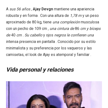
A
sus
56 años
,
Ajay Devgn
mantiene una apariencia
robusta y en forma . Con una altura de
1,78 m
y un peso
aproximado de 80 kg, tiene
una
complexión
musculosa
con un pecho de 109 cm
,
una
cintura
de
86
cm
y
bíceps
de
40
cm
.
Su
cabello
y ojos
negros
le
confieren
una
intensa presencia en pantalla . Conocido por su estilo
minimalista y su preferencia por los vaqueros y las
camisetas, el look de Ajay es atemporal y familiar .
Vida personal y relaciones