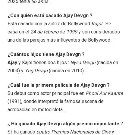
2025 tenía
56 años .
.
¿Con quién está casado Ajay Devgn ?
Está casado con la actriz de Bollywood
Kajol
. Se
casaron el
24 de febrero
de
1999
y son considerados
una de las parejas más influyentes de Bollywood ..
¿Cuántos hijos tiene Ajay Devgn ?
Ajay
y Kajol tienen dos hijos :
Nysa Devgn
(nacida en
2003) y
Yug Devgn
(nacida en 2010)..
¿Cuál fue la primera película de Ajay Devgn ?
Su debut como actor principal fue en
Phool Aur Kaante
(1991), donde interpretó la famosa escena de
acrobacias en motocicleta . .
¿
Ha ganado Ajay Devgn algún premio importante
?
Sí, ha ganado
cuatro Premios Nacionales de Cine
y