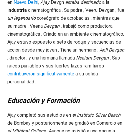
en
Nueva Delhi
,
Ajay
Devgn
estaba destinado
a
la
industria
cinematográfica . Su padre , Veeru Devgan , fue
un legendario
coreógrafo de acrobacias , mientras que
su madre , Veena
Devgan ,
trabajó como productora
cinematográfica . Criado en un ambiente cinematográfico,
Ajay estuvo expuesto a sets de rodaje y secuencias de
acción desde muy joven . Tiene un hermano ,
Anil Devgan
, director , y una hermana llamada
Neelam Devgan
. Sus
raíces punjabíes y sus fuertes lazos familiares
contribuyeron significativamente
a su sólida
personalidad .
Educación y Formación
Ajay completó sus estudios en
el
instituto
Silver Beach
de Bombay y posteriormente se graduó en Comercio en
el Mithibai College
. Aunque no asistió a una escuela