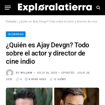
Portada
»
¿Quién es Ajay Devgn? Todo sobre el actor y director de cine indio
CELEBRIDAD
¿Quién es Ajay Devgn? Todo
sobre el actor y director de
cine indio
BY
WILLIAM
JULIO 26, 2025
UPDATED:
JULIO 26,
2025
0
8 MINS READ
13
VIEWS