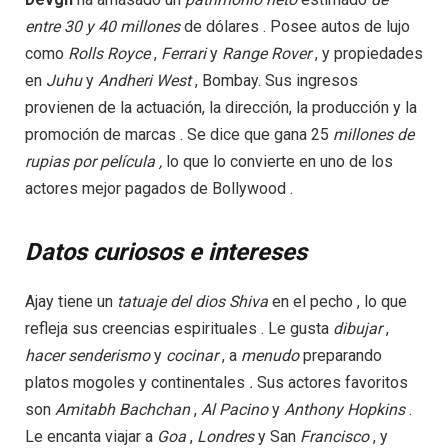
entre 30 y 40
millones
de dólares . Posee autos de lujo
como
Rolls
Royce
,
Ferrari
y
Range
Rover
, y propiedades
en
Juhu
y
Andheri
West
, Bombay. Sus ingresos
provienen de la actuación, la dirección, la producción y la
promoción de marcas . Se dice que gana 25
millones de
rupias
por
película
,
lo que lo convierte en uno de los
actores mejor pagados de Bollywood .
Datos curiosos e intereses
Ajay tiene un
tatuaje del dios Shiva
en el pecho , lo que
refleja sus creencias espirituales . Le gusta
dibujar
,
hacer senderismo
y
cocinar
, a
menudo
preparando
platos mogoles y continentales
.
Sus actores favoritos
son
Amitabh
Bachchan
,
Al
Pacino
y
Anthony
Hopkins
.
Le encanta viajar a
Goa
,
Londres
y San
Francisco
, y