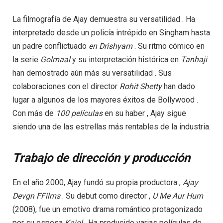
La filmografía de Ajay demuestra su versatilidad . Ha
interpretado desde un policía intrépido en Singham hasta
un padre conflictuado
en
Drishyam
. Su ritmo cómico en
la serie
Golmaal
y su interpretación histórica en
Tanhaji
han demostrado aún más su versatilidad . Sus
colaboraciones con el director
Rohit
Shetty
han dado
lugar a algunos de los mayores éxitos de Bollywood .
Con más de
100
películas
en su haber , Ajay sigue
siendo una de las estrellas más rentables de la industria.
Trabajo de dirección y producción
En el año 2000, Ajay fundó su propia productora ,
Ajay
Devgn FFilms
. Su debut como director ,
U
Me
Aur
Hum
(2008), fue un emotivo drama romántico protagonizado
por su esposa
Kajol
. Ha producido varias películas de