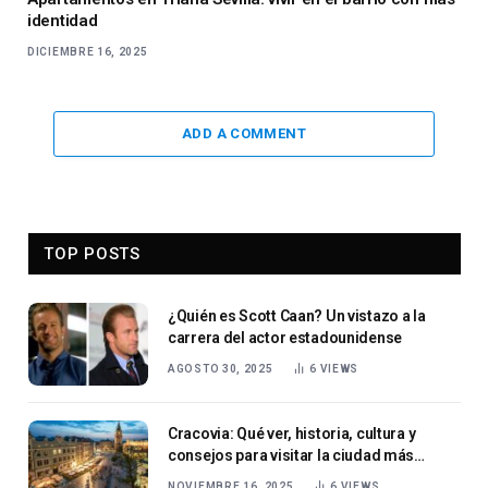
identidad
DICIEMBRE 16, 2025
ADD A COMMENT
TOP POSTS
¿Quién es Scott Caan? Un vistazo a la
carrera del actor estadounidense
AGOSTO 30, 2025
6
VIEWS
Cracovia: Qué ver, historia, cultura y
consejos para visitar la ciudad más
encantadora de Polonia
NOVIEMBRE 16, 2025
6
VIEWS