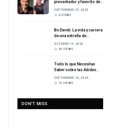
presentador y favorito de
la televisión alemana
SEPTIEMBRE 27, 2025
4
VIEWS
Bo Derek: La vida y carrera
de una estrella de
Hollywood
OCTUBRE 19, 2024
40
VIEWS
Todo lo que Necesitas
Saber sobre las Adidas
Samba Historia, Estilo y
SEPTIEMBRE 16, 2024
Tendencias
10
VIEWS
DON'T MISS