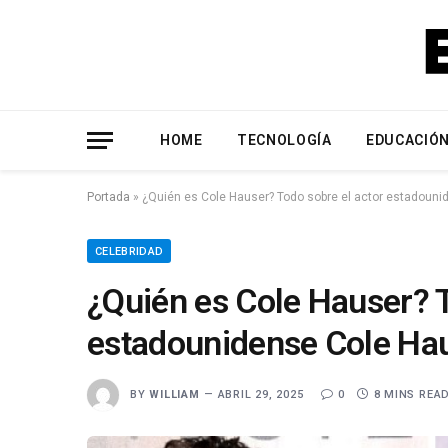
HOME
TECNOLOGÍA
EDUCACIÓ
Portada
»
¿Quién es Cole Hauser? Todo sobre el actor estadouni
CELEBRIDAD
¿Quién es Cole Hauser? T
estadounidense Cole Ha
BY
WILLIAM
ABRIL 29, 2025
0
8 MINS REA