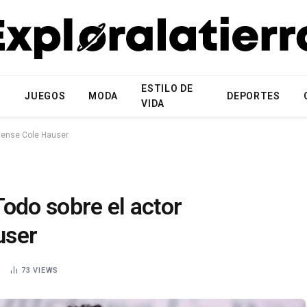
ESTILO DE
N
JUEGOS
MODA
DEPORTES
VIDA
dense Cole Hauser
odo sobre el actor
user
D
73
VIEWS