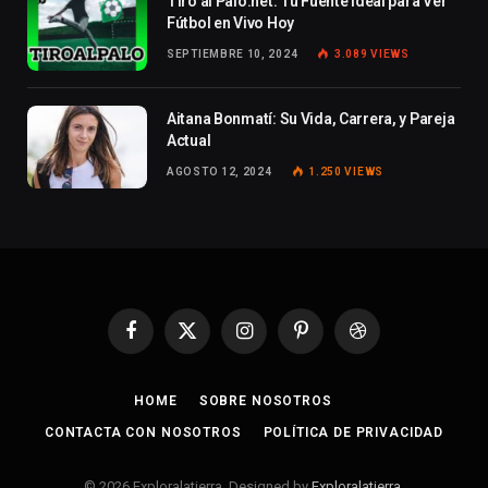
Tiro al Palo.net: Tu Fuente Ideal para Ver
Fútbol en Vivo Hoy
SEPTIEMBRE 10, 2024
3.089
VIEWS
Aitana Bonmatí: Su Vida, Carrera, y Pareja
Actual
AGOSTO 12, 2024
1.250
VIEWS
Facebook
X
Instagram
Pinterest
Dribbble
(Twitter)
HOME
SOBRE NOSOTROS
CONTACTA CON NOSOTROS
POLÍTICA DE PRIVACIDAD
© 2026 Exploralatierra. Designed by
Exploralatierra
.