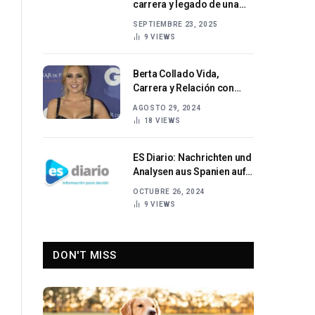
carrera y legado de una
estrella de YouTube
SEPTIEMBRE 23, 2025
9
VIEWS
Berta Collado Vida,
Carrera y Relación con
Ernesto Sevilla
AGOSTO 29, 2024
18
VIEWS
ES Diario: Nachrichten und
Analysen aus Spanien auf
einen Blick
OCTUBRE 26, 2024
9
VIEWS
DON'T MISS