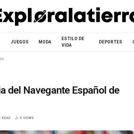
ESTILO DE
N
JUEGOS
MODA
DEPORTES
VIDA
ite
ia del Navegante Español de
S READ
9
VIEWS