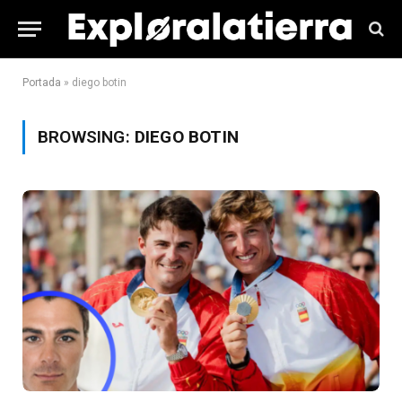
Portada
»
diego botin
BROWSING:
DIEGO BOTIN