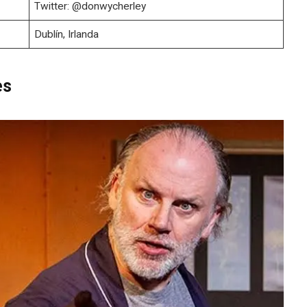
Twitter: @donwycherley
Dublín, Irlanda
es