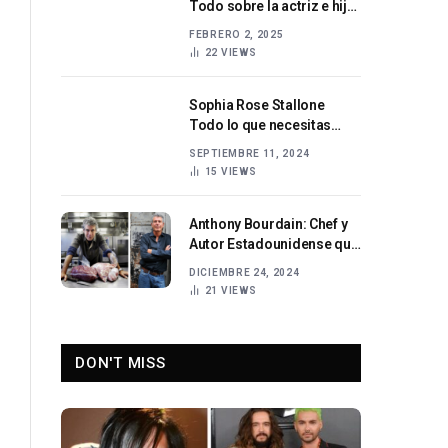
Todo sobre la actriz e hija
de Adam Sandler
FEBRERO 2, 2025
22
VIEWS
Sophia Rose Stallone
Todo lo que necesitas
saber sobre la hija de
SEPTIEMBRE 11, 2024
Sylvester Stallone
15
VIEWS
Anthony Bourdain: Chef y
Autor Estadounidense que
Inspiró al Mundo
DICIEMBRE 24, 2024
21
VIEWS
DON'T MISS