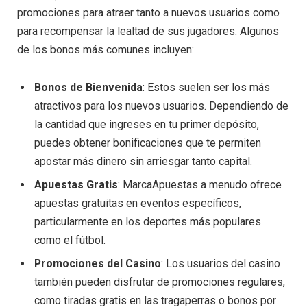
promociones para atraer tanto a nuevos usuarios como
para recompensar la lealtad de sus jugadores. Algunos
de los bonos más comunes incluyen:
Bonos de Bienvenida
: Estos suelen ser los más
atractivos para los nuevos usuarios. Dependiendo de
la cantidad que ingreses en tu primer depósito,
puedes obtener bonificaciones que te permiten
apostar más dinero sin arriesgar tanto capital.
Apuestas Gratis
: MarcaApuestas a menudo ofrece
apuestas gratuitas en eventos específicos,
particularmente en los deportes más populares
como el fútbol.
Promociones del Casino
: Los usuarios del casino
también pueden disfrutar de promociones regulares,
como tiradas gratis en las tragaperras o bonos por