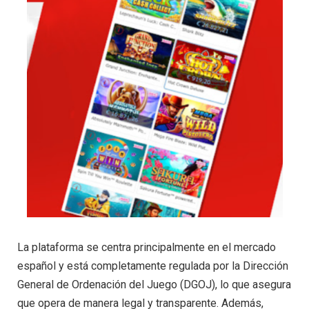
La plataforma se centra principalmente en el mercado
español y está completamente regulada por la Dirección
General de Ordenación del Juego (DGOJ), lo que asegura
que opera de manera legal y transparente. Además,