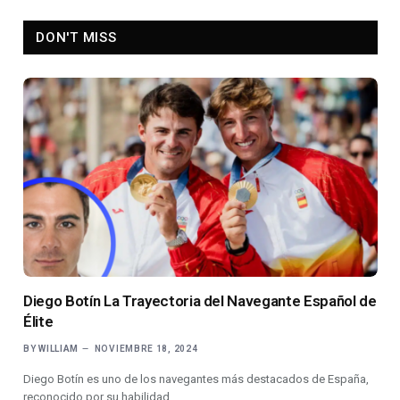
DON'T MISS
Diego Botín La Trayectoria del Navegante Español de
Élite
BY
WILLIAM
NOVIEMBRE 18, 2024
Diego Botín es uno de los navegantes más destacados de España,
reconocido por su habilidad…