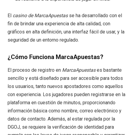
El
casino de MarcaApuestas
se ha desarrollado con el
fin de brindar una experiencia de alta calidad, con
gráficos en alta definición, una interfaz fácil de usar, y la
seguridad de un entorno regulado.
¿Cómo Funciona MarcaApuestas?
El proceso de registro en
MarcaApuestas
es bastante
sencillo y está diseñado para ser accesible para todos
los usuarios, tanto nuevos apostadores como aquellos
con experiencia. Los jugadores pueden registrarse en la
plataforma en cuestión de minutos, proporcionando
información básica como nombre, correo electrónico y
datos de contacto. Además, al estar regulada por la
DGOJ, se requiere la verificación de identidad para