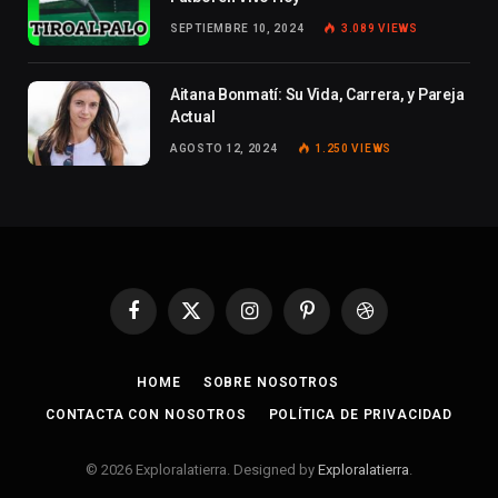
SEPTIEMBRE 10, 2024
3.089
VIEWS
Aitana Bonmatí: Su Vida, Carrera, y Pareja
Actual
AGOSTO 12, 2024
1.250
VIEWS
Facebook
X
Instagram
Pinterest
Dribbble
(Twitter)
HOME
SOBRE NOSOTROS
CONTACTA CON NOSOTROS
POLÍTICA DE PRIVACIDAD
© 2026 Exploralatierra. Designed by
Exploralatierra
.