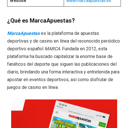
Website
www.marcaapuestas.es
¿Qué es MarcaApuestas?
MarcaApuestas
es la plataforma de apuestas
deportivas y de casino en línea del reconocido periódico
deportivo español
MARCA
. Fundada en 2012, esta
plataforma ha buscado capitalizar la enorme base de
fanáticos del deporte que siguen las publicaciones del
diario, brindando una forma interactiva y entretenida para
apostar en eventos deportivos, así como disfrutar de
juegos de casino en línea.