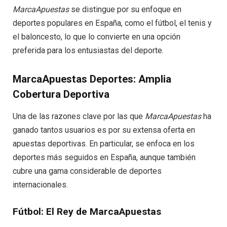
MarcaApuestas
se distingue por su enfoque en
deportes populares en España, como el fútbol, el tenis y
el baloncesto, lo que lo convierte en una opción
preferida para los entusiastas del deporte.
MarcaApuestas Deportes: Amplia
Cobertura Deportiva
Una de las razones clave por las que
MarcaApuestas
ha
ganado tantos usuarios es por su extensa oferta en
apuestas deportivas. En particular, se enfoca en los
deportes más seguidos en España, aunque también
cubre una gama considerable de deportes
internacionales.
Fútbol: El Rey de MarcaApuestas