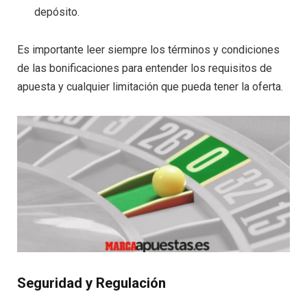
depósito.
Es importante leer siempre los términos y condiciones
de las bonificaciones para entender los requisitos de
apuesta y cualquier limitación que pueda tener la oferta.
Seguridad y Regulación