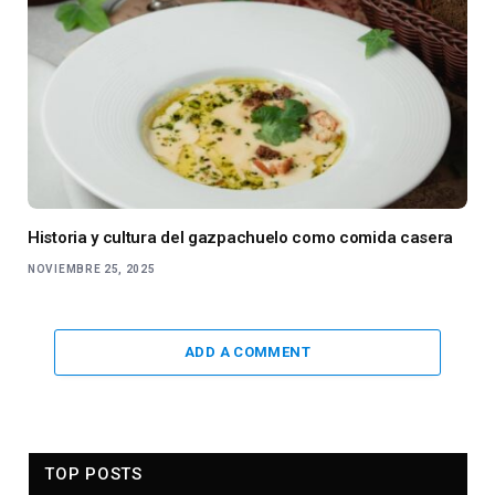
Historia y cultura del gazpachuelo como comida casera
NOVIEMBRE 25, 2025
ADD A COMMENT
TOP POSTS