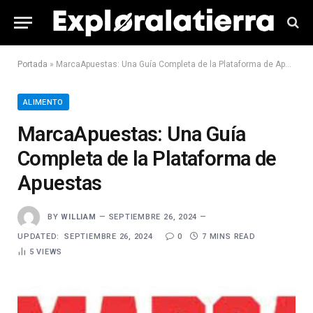
Portada
»
MarcaApuestas: Una Guía Completa de la Plataforma de Apuestas
ALIMENTO
MarcaApuestas: Una Guía
Completa de la Plataforma de
Apuestas
BY
WILLIAM
SEPTIEMBRE 26, 2024
UPDATED:
SEPTIEMBRE 26, 2024
0
7 MINS READ
5
VIEWS