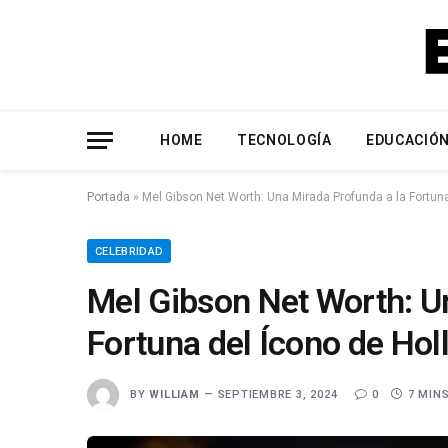
HOME
TECNOLOGÍA
EDUCACIÓ
Portada
»
Mel Gibson Net Worth: Una Mirada Profunda a la Fortun
CELEBRIDAD
Mel Gibson Net Worth: U
Fortuna del Ícono de Ho
BY
WILLIAM
SEPTIEMBRE 3, 2024
0
7 MIN