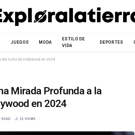
ESTILO DE
N
JUEGOS
MODA
DEPORTES
VIDA
a del Ícono de Hollywood en 2024
na Mirada Profunda a la
llywood en 2024
S READ
23
VIEWS