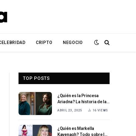
CELEBRIDAD
CRIPTO
NEGOCIO
TOP POSTS
¿Quién es la Princesa
Ariadna? La historia de la
princesa holandesa de
ABRIL 23, 2025
16
VIEWS
Orange-Nassau
¿Quién es Markella
Kavenagh? Todo sobre la