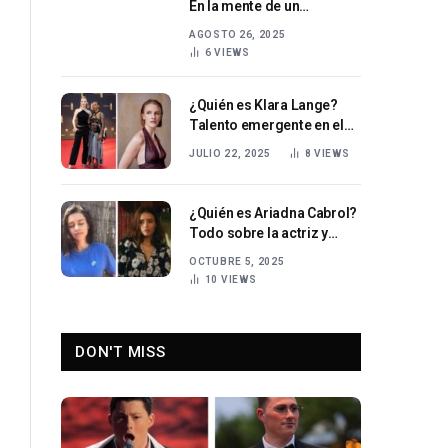
En la mente de un
innovador entrenador de
AGOSTO 26, 2025
fútbol americano
6
VIEWS
¿Quién es Klara Lange?
Talento emergente en el
panorama
JULIO 22, 2025
8
VIEWS
cinematográfico alemán
¿Quién es Ariadna Cabrol?
Todo sobre la actriz y
modelo española Ariadna
OCTUBRE 5, 2025
Cabrol
10
VIEWS
DON'T MISS