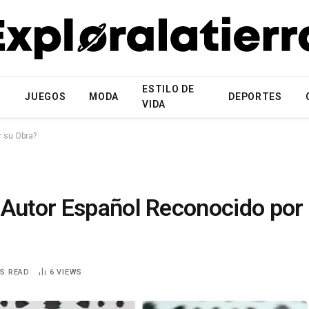
ESTILO DE
N
JUEGOS
MODA
DEPORTES
VIDA
r su Obra?
 Autor Español Reconocido por
NS READ
6
VIEWS