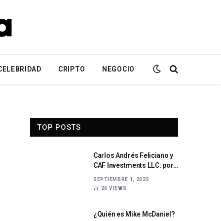
CELEBRIDAD
CRIPTO
NEGOCIO
TOP POSTS
Carlos Andrés Feliciano y
CAF Investments LLC: por
qué los inversionistas
SEPTIEMBRE 1, 2025
deben ser cautelosos
26
VIEWS
¿Quién es Mike McDaniel?