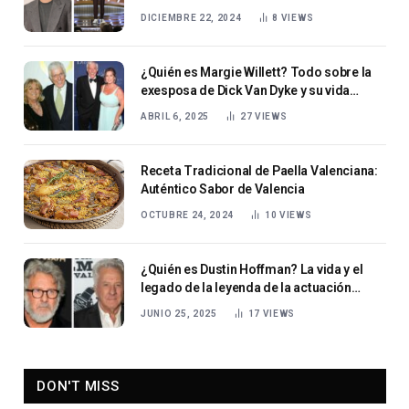
Humor
DICIEMBRE 22, 2024
8
VIEWS
¿Quién es Margie Willett? Todo sobre la
exesposa de Dick Van Dyke y su vida
después de la fama.
ABRIL 6, 2025
27
VIEWS
Receta Tradicional de Paella Valenciana:
Auténtico Sabor de Valencia
OCTUBRE 24, 2024
10
VIEWS
¿Quién es Dustin Hoffman? La vida y el
legado de la leyenda de la actuación
estadounidense
JUNIO 25, 2025
17
VIEWS
DON'T MISS