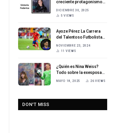
creciente protagonismo
público
DICIEMBRE 30, 2025
5
VIEWS
Ayoze Pérez La Carrera
del Talentoso Futbolista
Español
NOVIEMBRE 23, 2024
11
VIEWS
¿Quién es Nina Weiss?
Todo sobre la exesposa
de Manuel Neuer y su vida
MAYO 18, 2025
26
VIEWS
fuera de los focos
DON'T MISS