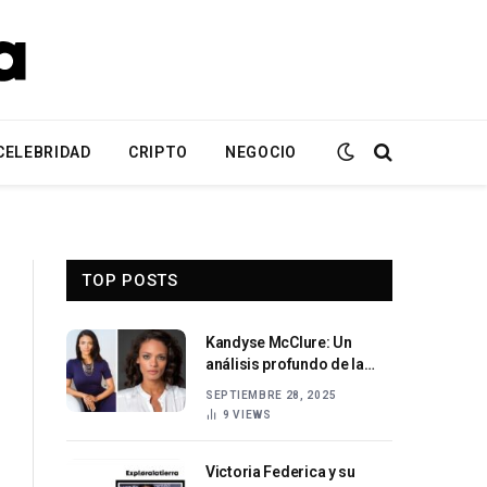
CELEBRIDAD
CRIPTO
NEGOCIO
TOP POSTS
Kandyse McClure: Un
análisis profundo de la
vida y la carrera de una
SEPTIEMBRE 28, 2025
pionera de la ciencia
9
VIEWS
ficción
Victoria Federica y su