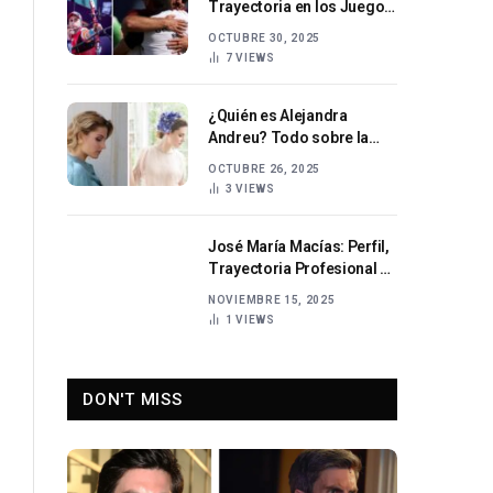
Trayectoria en los Juegos
Olímpicos
OCTUBRE 30, 2025
7
VIEWS
¿Quién es Alejandra
Andreu? Todo sobre la
modelo española y su
OCTUBRE 26, 2025
trayectoria
3
VIEWS
José María Macías: Perfil,
Trayectoria Profesional y
Aportes al Sistema
NOVIEMBRE 15, 2025
Judicial Español
1
VIEWS
DON'T MISS