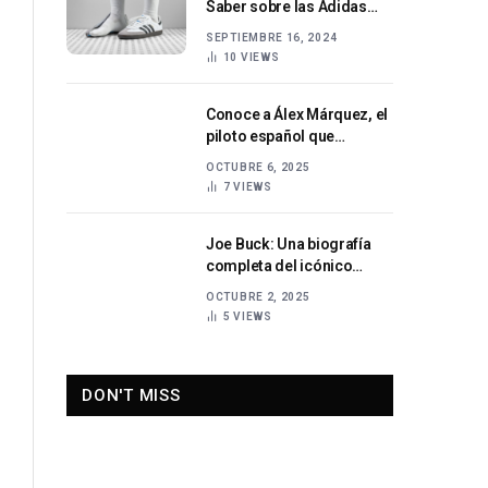
Saber sobre las Adidas
Samba Historia, Estilo y
SEPTIEMBRE 16, 2024
Tendencias
10
VIEWS
Conoce a Álex Márquez, el
piloto español que
conquista las pistas
OCTUBRE 6, 2025
7
VIEWS
Joe Buck: Una biografía
completa del icónico
comentarista deportivo
OCTUBRE 2, 2025
5
VIEWS
DON'T MISS