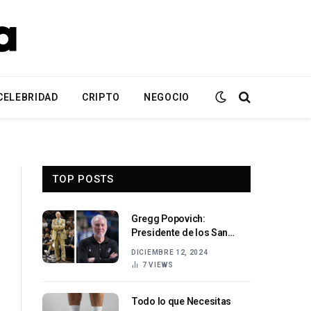
CELEBRIDAD
CRIPTO
NEGOCIO
TOP POSTS
Gregg Popovich:
Presidente de los San
Antonio Spurs y su legado
DICIEMBRE 12, 2024
en la NBA
7
VIEWS
Todo lo que Necesitas