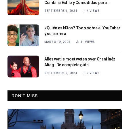
Combina Estilo y Comodidad para
Mujeres
SEPTIEMBRE 1, 2024
4
VIEWS
¿Quién es N3on? Todo sobre el YouTuber
y su carrera
MARZO 12, 2025
41
VIEWS
Alles wat je moet weten over Chani Inéz
Afiag | De complete gids
SEPTIEMBRE 9, 2024
9
VIEWS
DON'T MISS