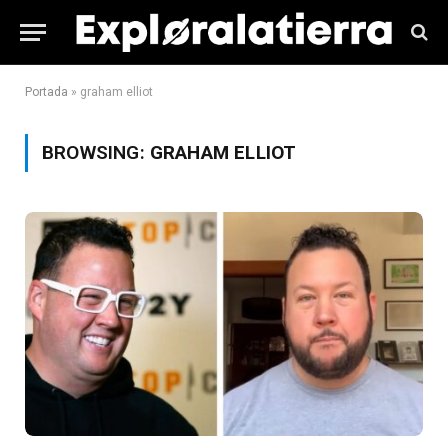
Portada
»
graham elliot
BROWSING:
GRAHAM ELLIOT