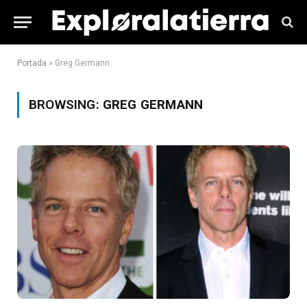
Portada
»
Greg Germann
BROWSING:
GREG GERMANN