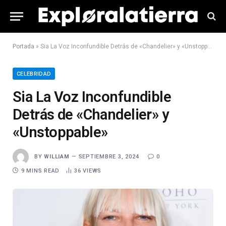
Portada
»
Sia La Voz Inconfundible Detrás de «Chandelier» y «Unstoppable»
CELEBRIDAD
Sia La Voz Inconfundible
Detrás de «Chandelier» y
«Unstoppable»
BY
WILLIAM
SEPTIEMBRE 3, 2024
0
9 MINS READ
36
VIEWS