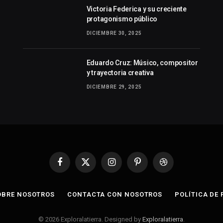
Victoria Federica y su creciente
protagonismo público
DICIEMBRE 30, 2025
Eduardo Cruz: Músico, compositor
y trayectoria creativa
DICIEMBRE 29, 2025
Facebook
X
Instagram
Pinterest
Dribbble
(Twitter)
OBRE NOSOTROS
CONTACTA CON NOSOTROS
POLÍTICA DE
© 2026 Exploralatierra. Designed by
Exploralatierra
.