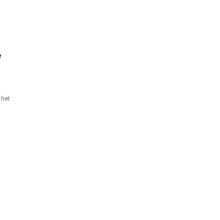
e
 het