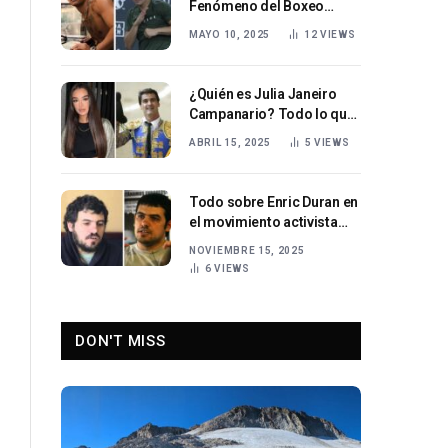
Fenómeno del Boxeo
Estadounidense Invicto
MAYO 10, 2025
12
VIEWS
que Conquista las Redes y
el Cuadrilátero
¿Quién es Julia Janeiro
Campanario? Todo lo que
necesitas saber sobre la
ABRIL 15, 2025
5
VIEWS
hija de Jesulín de Ubrique.
Todo sobre Enric Duran en
el movimiento activista
español
NOVIEMBRE 15, 2025
6
VIEWS
DON'T MISS