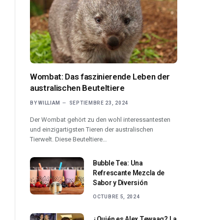
Wombat: Das faszinierende Leben der
australischen Beuteltiere
BY
WILLIAM
SEPTIEMBRE 23, 2024
Der Wombat gehört zu den wohl interessantesten
und einzigartigsten Tieren der australischen
Tierwelt. Diese Beuteltiere…
Bubble Tea: Una
Refrescante Mezcla de
Sabor y Diversión
OCTUBRE 5, 2024
¿Quién es Alex Tewaag? La