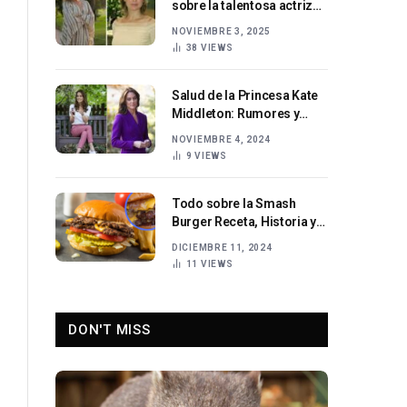
sobre la talentosa actriz
española y su carrera
NOVIEMBRE 3, 2025
cinematográfica
38
VIEWS
Salud de la Princesa Kate
Middleton: Rumores y
Realidad
NOVIEMBRE 4, 2024
9
VIEWS
Todo sobre la Smash
Burger Receta, Historia y
Sabor Único
DICIEMBRE 11, 2024
11
VIEWS
DON'T MISS