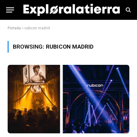
Portada
»
rubicon madrid
BROWSING:
RUBICON MADRID