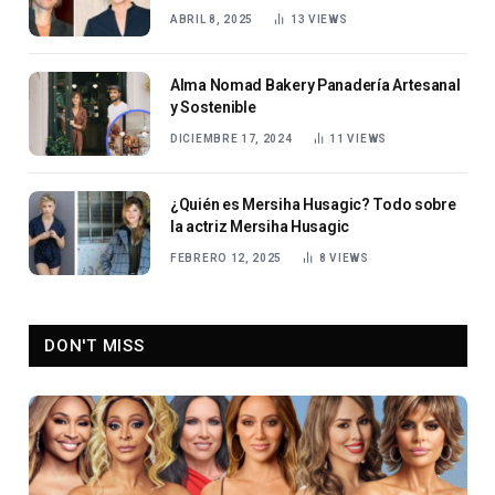
ABRIL 8, 2025
13
VIEWS
Alma Nomad Bakery Panadería Artesanal
y Sostenible
DICIEMBRE 17, 2024
11
VIEWS
¿Quién es Mersiha Husagic? Todo sobre
la actriz Mersiha Husagic
FEBRERO 12, 2025
8
VIEWS
DON'T MISS