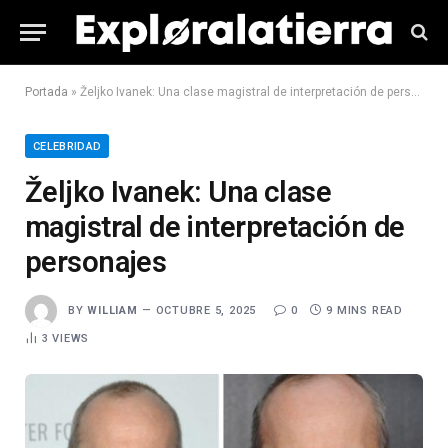
Portada
»
Željko Ivanek: Una clase magistral de interpretación de personajes
CELEBRIDAD
Željko Ivanek: Una clase
magistral de interpretación de
personajes
BY
WILLIAM
OCTUBRE 5, 2025
0
9 MINS READ
3
VIEWS