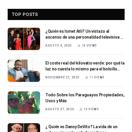
TOP POSTS
¿Quién es Ismet Atli? Un vistazo al
ascenso de una personalidad televisiva y
emprendedora
AGOSTO 4, 2025
10
VIEWS
El coste real del kilovatio verde: por qué la
luz no cuesta lo mismo para el bolsillo
que para el planeta
NOVIEMBRE 21, 2025
11
VIEWS
Todo Sobre los Paraguayos Propiedades,
Usos y Más
AGOSTO 27, 2024
15
VIEWS
¿ Quién es Danny DeVito? La vida de un