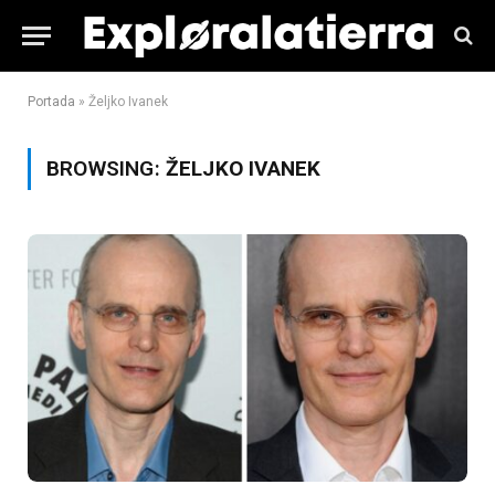
Portada
»
Željko Ivanek
BROWSING:
ŽELJKO IVANEK