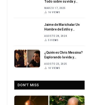
Todo sobre su vida y
carrera.
MARZO 17, 2025
16
VIEWS
Jaime de Marichalar Un
Hombre de Estilo y
Tradición
AGOSTO 28, 2024
5
VIEWS
¿Quién es Chris Messina?
Explorando la vida y
carrera del actor
AGOSTO 23, 2025
estadounidense
10
VIEWS
DON'T MISS