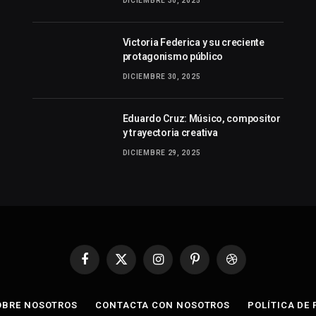
DICIEMBRE 30, 2025
Victoria Federica y su creciente
protagonismo público
DICIEMBRE 30, 2025
Eduardo Cruz: Músico, compositor
y trayectoria creativa
DICIEMBRE 29, 2025
Facebook
X
Instagram
Pinterest
Dribbble
(Twitter)
OBRE NOSOTROS
CONTACTA CON NOSOTROS
POLÍTICA DE