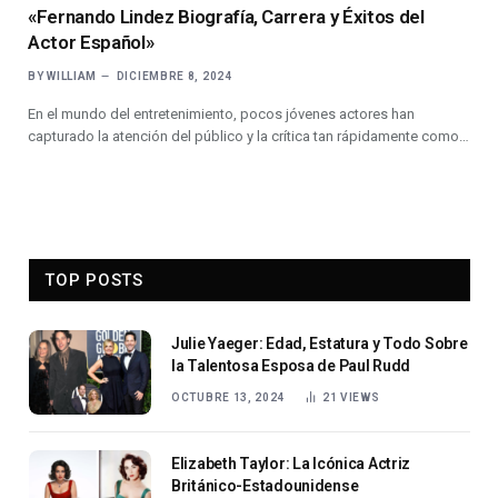
«Fernando Lindez Biografía, Carrera y Éxitos del
Actor Español»
BY
WILLIAM
DICIEMBRE 8, 2024
En el mundo del entretenimiento, pocos jóvenes actores han
capturado la atención del público y la crítica tan rápidamente como…
TOP POSTS
Julie Yaeger: Edad, Estatura y Todo Sobre
la Talentosa Esposa de Paul Rudd
OCTUBRE 13, 2024
21
VIEWS
Elizabeth Taylor: La Icónica Actriz
Británico-Estadounidense