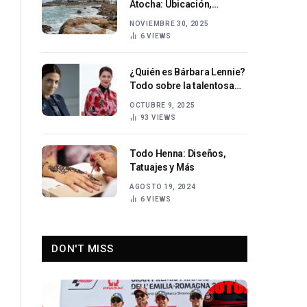
Atocha: Ubicación,
servicios y experiencia del
NOVIEMBRE 30, 2025
huésped
6
VIEWS
¿Quién es Bárbara Lennie?
Todo sobre la talentosa
actriz española
OCTUBRE 9, 2025
93
VIEWS
Todo Henna: Diseños,
Tatuajes y Más
AGOSTO 19, 2024
6
VIEWS
DON'T MISS