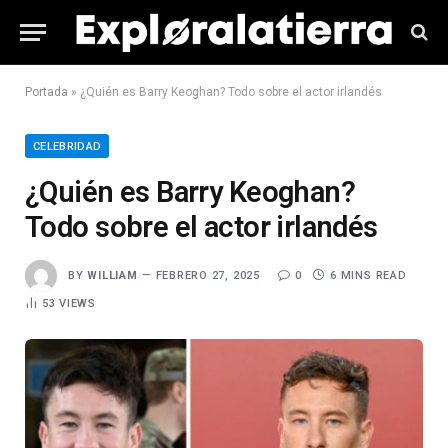
Portada
»
¿Quién es Barry Keoghan? Todo sobre el actor irlandés
CELEBRIDAD
¿Quién es Barry Keoghan?
Todo sobre el actor irlandés
BY
WILLIAM
FEBRERO 27, 2025
0
6 MINS READ
53
VIEWS