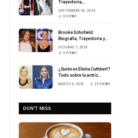
Trayectoria,
Transformación y Éxitos
SEPTIEMBRE 30, 2024
en el Cine
6
VIEWS
Brooke Schofield:
Biografía, Trayectoria y
Ascenso en el Mundo del
OCTUBRE 7, 2025
Entretenimiento Digital
6
VIEWS
¿Quién es Elisha Cuthbert?
Todo sobre la actriz
canadiense
MARZO 4, 2025
39
VIEWS
DON'T MISS