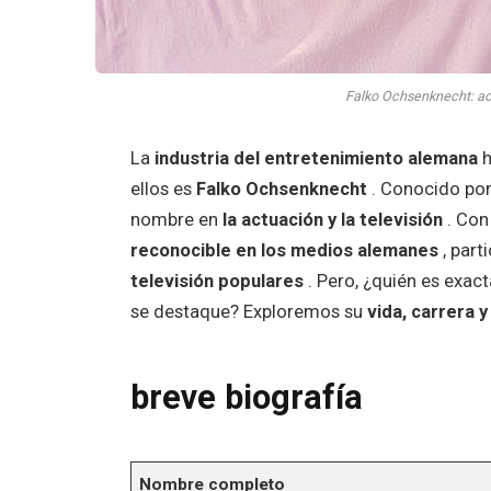
Falko Ochsenknecht: act
La
industria del entretenimiento alemana
h
ellos es
Falko Ochsenknecht
. Conocido po
nombre en
la actuación y la televisión
. Con
reconocible en los medios alemanes
, part
televisión populares
. Pero, ¿quién es exa
se destaque? Exploremos su
vida, carrera 
breve biografía
Nombre completo