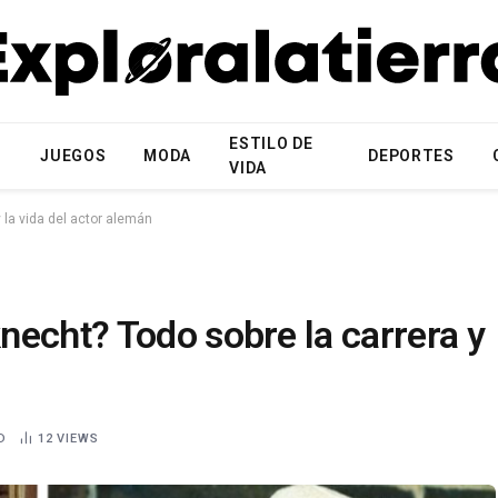
ESTILO DE
N
JUEGOS
MODA
DEPORTES
VIDA
 la vida del actor alemán
echt? Todo sobre la carrera y
D
12
VIEWS