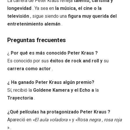
La carrera de Peter Kraus refleja
talento,
carisma
y
longevidad
. Ya sea en
la música,
el cine
o
la
televisión
, sigue siendo una
figura
muy querida
del
entretenimiento
alemán
.
Preguntas frecuentes​
¿
Por qué es más conocido Peter Kraus ?
Es conocido por sus
éxitos de rock and roll y
su
carrera como actor
.
¿ Ha ganado Peter Kraus algún premio?
Sí, recibió la
Goldene Kamera y el Echo a
la
Trayectoria
.
¿Qué películas ha protagonizado Peter Kraus ?
Apareció en
«El aula voladora
» y «Rosa
negra , rosa roja
» .