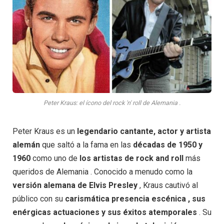
Peter Kraus: el ícono del rock 'n' roll de Alemania .
Peter Kraus es un
legendario cantante, actor y artista
alemán
que saltó a la fama en las
décadas de 1950 y
1960
como uno de
los artistas
de rock
and
roll
más
queridos de Alemania . Conocido a menudo como la
versión
alemana
de
Elvis
Presley
, Kraus cautivó al
público con su
carismática
presencia
escénica ,
sus
enérgicas
actuaciones
y
sus éxitos
atemporales
. Su