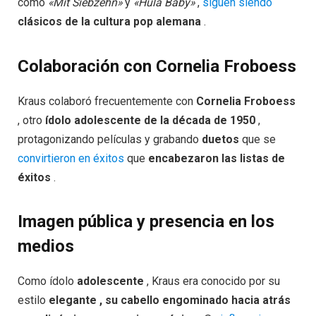
como
«Mit Siebzehn»
y
«Hula Baby»
,
siguen siendo
clásicos de la cultura pop alemana
.
Colaboración con Cornelia Froboess
Kraus colaboró ​​frecuentemente con
Cornelia Froboess
, otro
ídolo adolescente de la década de 1950
,
protagonizando películas y grabando
duetos
que se
convirtieron en éxitos
que
encabezaron las listas de
éxitos
.
Imagen pública y presencia en los
medios
Como ídolo
adolescente
, Kraus era conocido por su
estilo
elegante , su cabello engominado hacia atrás