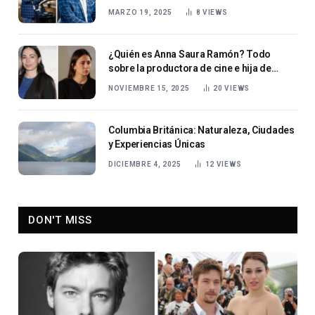
alemán
MARZO 19, 2025
8
VIEWS
¿Quién es Anna Saura Ramón? Todo
sobre la productora de cine e hija de
Carlos Saura
NOVIEMBRE 15, 2025
20
VIEWS
Columbia Británica: Naturaleza, Ciudades
y Experiencias Únicas
DICIEMBRE 4, 2025
12
VIEWS
DON'T MISS