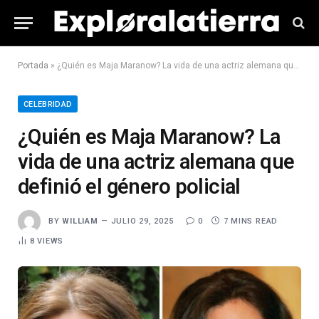
Portada
»
¿Quién es Maja Maranow? La vida de una actriz alemana que definió el género policial
CELEBRIDAD
¿Quién es Maja Maranow? La
vida de una actriz alemana que
definió el género policial
BY
WILLIAM
JULIO 29, 2025
0
7 MINS READ
8
VIEWS